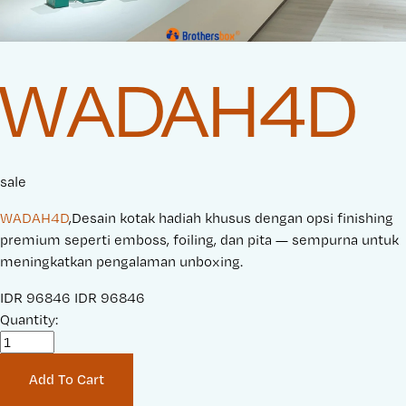
WADAH4D
sale
WADAH4D
,Desain kotak hadiah khusus dengan opsi finishing
premium seperti emboss, foiling, dan pita — sempurna untuk
meningkatkan pengalaman unboxing.
S
IDR 96846
O
IDR 96846
a
Quantity:
r
l
i
e
g
Add To Cart
P
i