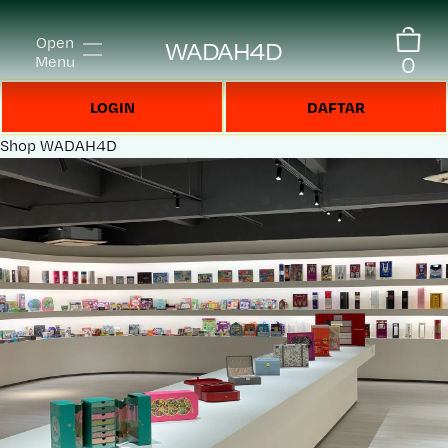
Open
WADAH4D
0
Menu
LOGIN
DAFTAR
Shop
WADAH4D