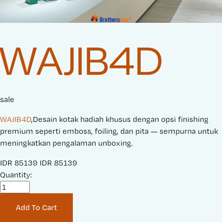
WAJIB4D
sale
WAJIB4D
,Desain kotak hadiah khusus dengan opsi finishing
premium seperti emboss, foiling, dan pita — sempurna untuk
meningkatkan pengalaman unboxing.
S
IDR 85139
O
IDR 85139
a
Quantity:
r
l
i
e
g
Add To Cart
P
i