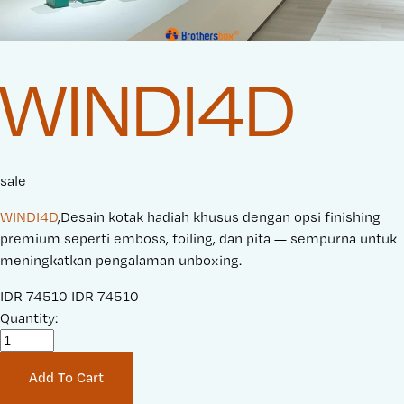
WINDI4D
sale
WINDI4D
,Desain kotak hadiah khusus dengan opsi finishing
premium seperti emboss, foiling, dan pita — sempurna untuk
meningkatkan pengalaman unboxing.
S
IDR 74510
O
IDR 74510
a
Quantity:
r
l
i
e
g
Add To Cart
P
i