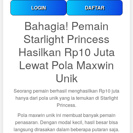
LOGIN
DAFTAR
Bahagia! Pemain
Starlight Princess
Hasilkan Rp10 Juta
Lewat Pola Maxwin
Unik
Seorang pemain berhasil menghasilkan Rp10 juta
hanya dari pola unik yang ia temukan di Starlight
Princess.
Pola maxwin unik ini membuat banyak pemain
penasaran. Dengan modal kecil, hasil besar bisa
langsung dirasakan dalam beberapa putaran saja.