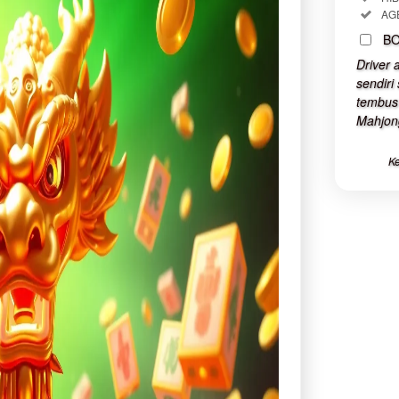
Inc
AG
BO
Driver 
sendiri
tembus 
Mahjon
Ke