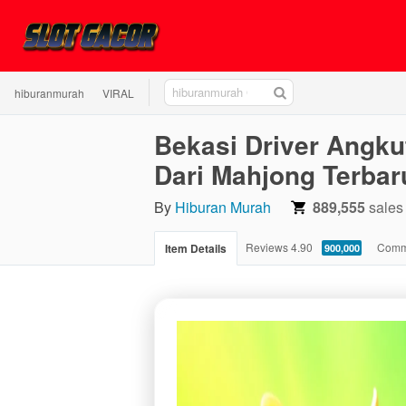
hiburanmurah
hiburanmurah
VIRAL
GACOR
Bekasi Driver Angku
Dari Mahjong Terbar
By
Hiburan Murah
889,555
sales
4.90
Reviews
4.90
Comm
Item Details
900,000
stars