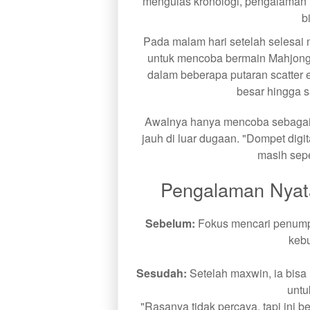
mengulas kronologi, pengalaman n
b
Pada malam hari setelah selesai
untuk mencoba bermain Mahjong t
dalam beberapa putaran scatt
besar hingga s
Awalnya hanya mencoba sebagai h
jauh di luar dugaan. "Dompet digit
masih sepe
Pengalaman Nyat
Sebelum:
Fokus mencari penumpa
kebu
Sesudah:
Setelah maxwin, ia bisa
untu
"Rasanya tidak percaya, tapi ini 