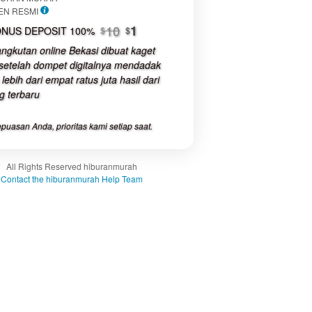
luded:
EN RESMI
The total price includes the item
buyer fee.
10
1
NUS DEPOSIT 100%
$
$
angkutan online Bekasi dibuat kaget
View
 setelah dompet digitalnya mendadak
license
lebih dari empat ratus juta hasil dari
details
g terbaru
puasan Anda, prioritas kami setiap saat.
All Rights Reserved hiburanmurah
Contact the hiburanmurah Help Team