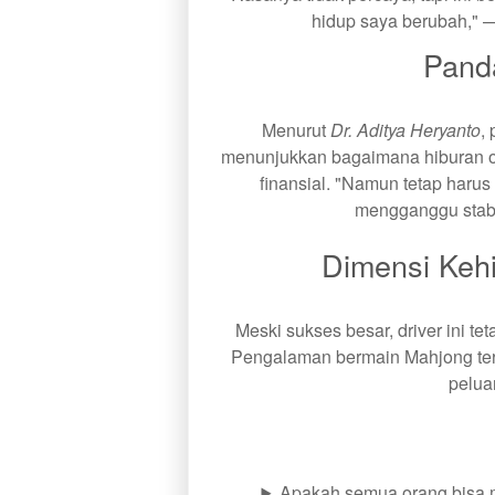
hidup saya berubah," —
Pand
Menurut
Dr. Aditya Heryanto
,
menunjukkan bagaimana hiburan o
finansial. "Namun tetap harus
mengganggu stabi
Dimensi Kehi
Meski sukses besar, driver ini tet
Pengalaman bermain Mahjong ter
pelua
Apakah semua orang bisa 