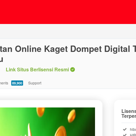
tan Online Kaget Dompet Digital
u
Link Situs Berlisensi Resmi
ents
Support
89,900
Lisen
Terpe
Incl
hib
Incl
HI