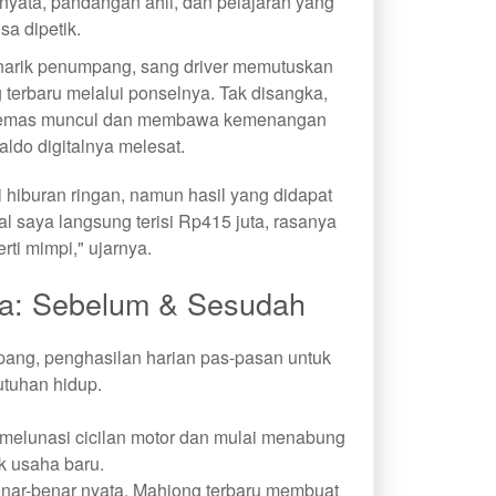
yata, pandangan ahli, dan pelajaran yang
isa dipetik.
 narik penumpang, sang driver memutuskan
erbaru melalui ponselnya. Tak disangka,
er emas muncul dan membawa kemenangan
aldo digitalnya melesat.
iburan ringan, namun hasil yang didapat
al saya langsung terisi Rp415 juta, rasanya
rti mimpi," ujarnya.
a: Sebelum & Sesudah
ng, penghasilan harian pas-pasan untuk
tuhan hidup.
 melunasi cicilan motor dan mulai menabung
k usaha baru.
benar-benar nyata. Mahjong terbaru membuat