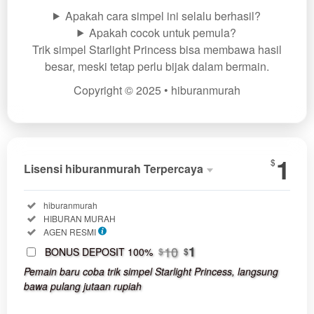
Apakah cara simpel ini selalu berhasil?
Apakah cocok untuk pemula?
Trik simpel Starlight Princess bisa membawa hasil
besar, meski tetap perlu bijak dalam bermain.
Copyright © 2025 • hiburanmurah
Show More
1
$
Lisensi hiburanmurah Terpercaya
Lisensi
hibura
Terperc
Included:
hiburanmurah
SELECTED
Included:
HIBURAN MURAH
1
$
Included:
AGEN RESMI
Use, by
10
1
BONUS DEPOSIT 100%
$
$
you or
Pemain baru coba trik simpel Starlight Princess, langsung
one
bawa pulang jutaan rupiah
client, in
a single