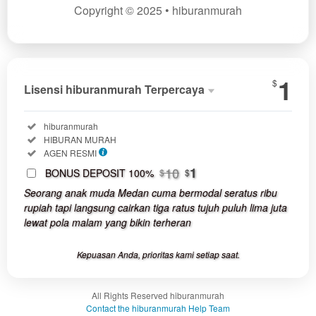
Copyright © 2025 • hiburanmurah
Show More
1
$
Lisensi hiburanmurah Terpercaya
Lisensi
hibura
Terperc
Included:
hiburanmurah
SELECTED
Included:
HIBURAN MURAH
1
$
Included:
AGEN RESMI
Use, by
10
1
BONUS DEPOSIT 100%
$
$
you or
Seorang anak muda Medan cuma bermodal seratus ribu
one
rupiah tapi langsung cairkan tiga ratus tujuh puluh lima juta
client, in
lewat pola malam yang bikin terheran
a single
end
Kepuasan Anda, prioritas kami setiap saat.
product
which
end
All Rights Reserved hiburanmurah
users
Contact the hiburanmurah Help Team
are not