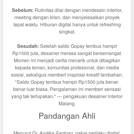
Sebelum:
Rutinitas diisi dengan mendesain interior,
meeting dengan klien, dan menyelesaikan proyek
tepat waktu. Hiburan digital hanya untuk refreshing
singkat.
Sesudah:
Setelah saldo Gopay tembus hampir
Rp1500 juta, desainer merasa sangat bersemangat.
Momen ini menjadi cerita menarik untuk dibagikan
kepada teman, komunitas profesional, dan media
sosial, sekaligus memberi inspirasi kreatif tambahan.
"Saldo Gopay tembus hampir Rp1500 juta benar-
benar luar biasa. Pengalaman ini memberi sensasi
yang tak terlupakan," — pengakuan desainer interior
Malang.
Pandangan Ahli
Menurut
Dr. Andika Santoso
, pakar perilaku digital,