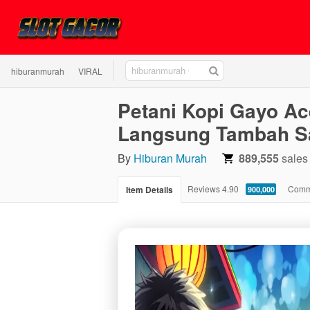
hiburanmurah
hiburanmurah
VIRAL
GACOR
Petani Kopi Gayo A
Langsung Tambah Sa
By
Hiburan Murah
889,555
sales
4.90
Reviews
4.90
Comm
Item Details
900,000
stars