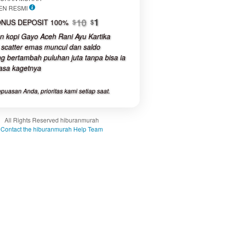
luded:
EN RESMI
The total price includes the item
buyer fee.
10
1
NUS DEPOSIT 100%
$
$
n kopi Gayo Aceh Rani Ayu Kartika
View
 scatter emas muncul dan saldo
license
g bertambah puluhan juta tanpa bisa ia
details
asa kagetnya
puasan Anda, prioritas kami setiap saat.
All Rights Reserved hiburanmurah
Contact the hiburanmurah Help Team