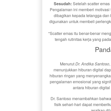
Sesudah:
Setelah scatter emas 
Pengalaman ini memberi motivasi 
dibagikan kepada tetangga dan
digunakan untuk membeli perlengka
"Scatter emas itu benar-benar men
tengah rutinitas kerja yang pa
Pand
Menurut
Dr. Andika Santoso
,
menunjukkan hiburan digital dap
hiburan ringan yang menyenangkan.
pengalaman emosional yang signif
antara hiburan digital
Dr. Santoso menambahkan bahwa in
fisik sehari-hari dapat memberik
asalkan dil