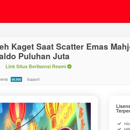
ceh Kaget Saat Scatter Emas Mah
ldo Puluhan Juta
Link Situs Berlisensi Resmi
ents
Support
89,900
Lisen
Terpe
Incl
hib
Incl
HI