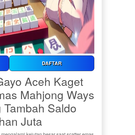
DAFTAR
 Gayo Aceh Kaget
Emas Mahjong Ways
g Tambah Saldo
han Juta
, mengalami kejutan besar saat scatter emas