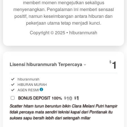
memberi momen mengejutkan sekaligus
menyenangkan. Pengalaman ini memberi sensasi
positif, namun keseimbangan antara hiburan dan
pekerjaan utama tetap menjadi kunci.
Copyright © 2025 • hiburanmurah
Show More
1
$
Lisensi hiburanmurah Terpercaya
Lisensi
hibura
Terperc
Included:
hiburanmurah
SELECTED
Included:
HIBURAN MURAH
1
$
Included:
AGEN RESMI
Use, by
10
1
BONUS DEPOSIT 100%
$
$
you or
Scatter hitam turun beruntun bikin Clara Melani Putri hampir
one
tidak percaya mata sendiri teknisi kapal dari Pontianak itu
client, in
sukses sapu bersih lebih dari setengah miliar
a single
end