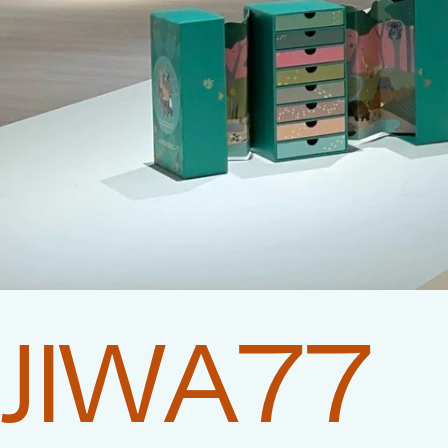
JIWA77