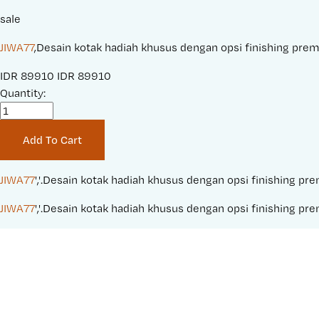
sale
JIWA77
,Desain kotak hadiah khusus dengan opsi finishing pr
S
IDR 89910
O
IDR 89910
a
Quantity:
r
l
i
e
g
Add To Cart
P
i
r
n
i
a
JIWA77
','.Desain kotak hadiah khusus dengan opsi finishing 
c
l
JIWA77
','.Desain kotak hadiah khusus dengan opsi finishing 
e
P
:
r
i
c
e
: